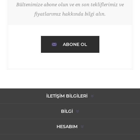
Bültenimize abone olun ve en son tekliflerimiz ve
fiyatlarımız hakkında bilgi alın.
ABONE OL
İLETIŞIM BILGILERI
BILGI
HESABIM