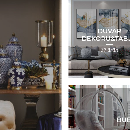
DUVAR
DEKORU&TAB
37 ürün
R
BUB