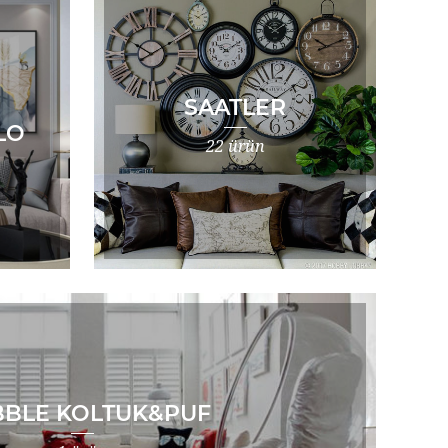
SAATLER
LO
22 ürün
BLE KOLTUK&PUF