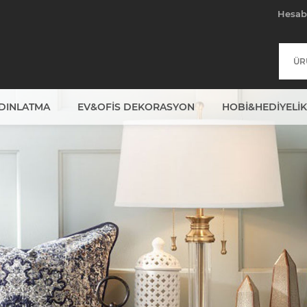
Hesa
YDINLATMA
EV&OFIS DEKORASYON
HOBI&HEDIYELIK