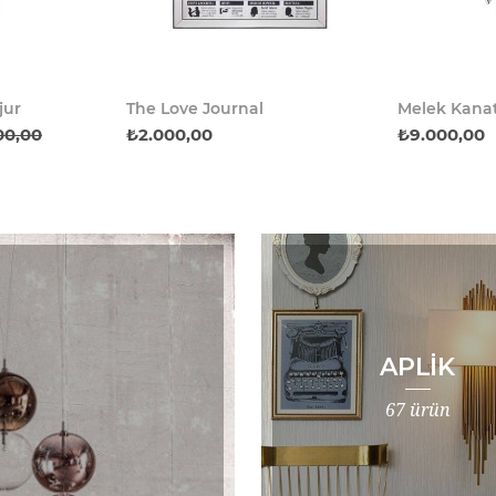
jur
The Love Journal
Melek Kanat
00,00
₺2.000,00
₺9.000,00
APLIK
67 ürün