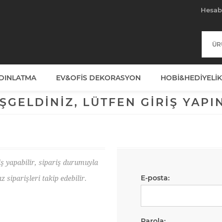
Hesa
YDINLATMA
EV&OFIS DEKORASYON
HOBI&HEDIYELIK
ŞGELDINIZ, LÜTFEN GIRIŞ YAPIN
iş yapabilir, sipariş durumuyla
E-posta:
ız siparişleri takip edebilir.
Parola: