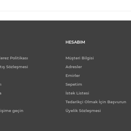
HESABIM
Çerez Politikası
Müşteri Bilgisi
tış Sözleşmesi
Adresler
Emirler
ı
Sepetim
a
İstek Listesi
Tedarikçi Olmak İçin Başvurun
tişime geçin
Üyelik Sözleşmesi