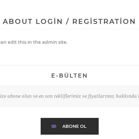
ABOUT LOGIN / REGISTRATION
an edit this in the admin site.
E-BÜLTEN
ze abone olun ve en son tekliflerimiz ve fiyatlarımız hakkında b
ABONE OL