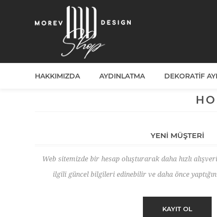
HAKKIMIZDA
AYDINLATMA
DEKORATIF A
HO
YENI MÜŞTERI
Web sitemizde bir hesap oluşturarak daha hızlı alışver
ilgili güncel bilgileri edinebilir ve daha önce yaptığın