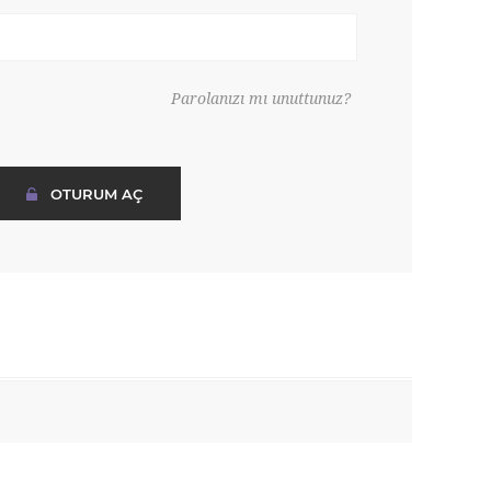
Parolanızı mı unuttunuz?