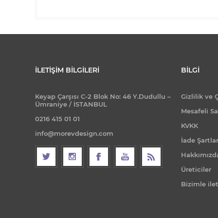
İLETIŞIM BILGILERI
BILGI
Keyap Çarşısı C-2 Blok No: 46 Y.Dudullu –
Gizlilik ve 
Ümraniye / İSTANBUL
Mesafeli Sa
0216 415 01 01
KVKK
info@morevdesign.com
İade Şartlar
Hakkımızd
Üreticiler
Bizimle ile