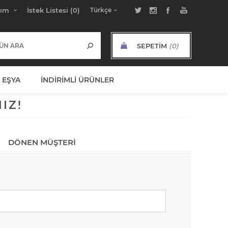
bım
İstek Listesi
(0)
SEPETIM
(0)
ARA TOPLAM:
 EŞYA
İNDIRIMLI ÜRÜNLER
IZ!
DÖNEN MÜŞTERI