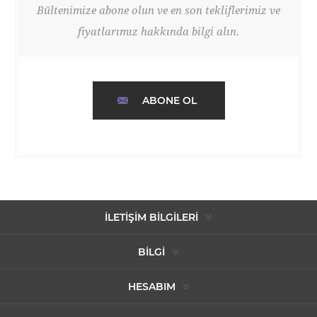
Bültenimize abone olun ve en son tekliflerimiz ve
fiyatlarımız hakkında bilgi alın.
ABONE OL
İLETIŞIM BILGILERI
BILGI
HESABIM