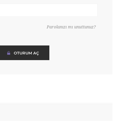
Parolanızı mı unuttunuz?