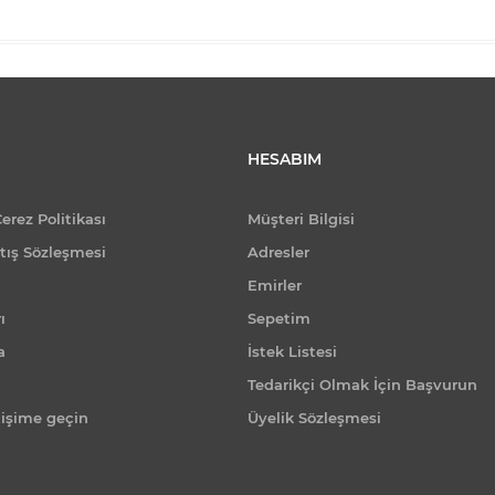
HESABIM
Çerez Politikası
Müşteri Bilgisi
tış Sözleşmesi
Adresler
Emirler
ı
Sepetim
a
İstek Listesi
Tedarikçi Olmak İçin Başvurun
tişime geçin
Üyelik Sözleşmesi