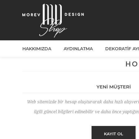
HAKKIMIZDA
AYDINLATMA
DEKORATIF A
HO
YENI MÜŞTERI
Web sitemizde bir hesap oluşturarak daha hızlı alışver
ilgili güncel bilgileri edinebilir ve daha önce yaptığın