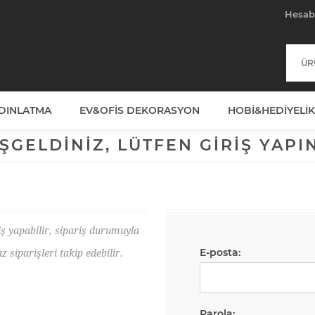
Hesa
YDINLATMA
EV&OFIS DEKORASYON
HOBI&HEDIYELIK
ŞGELDINIZ, LÜTFEN GIRIŞ YAPIN
iş yapabilir, sipariş durumuyla
E-posta:
ız siparişleri takip edebilir.
Parola: