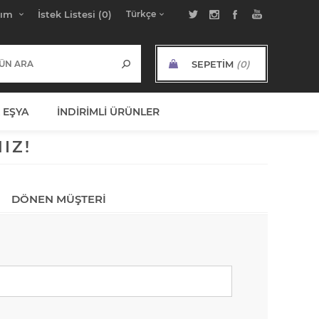
bım
İstek Listesi
(0)
SEPETIM
(0)
ARA TOPLAM:
 EŞYA
İNDIRIMLI ÜRÜNLER
IZ!
DÖNEN MÜŞTERI