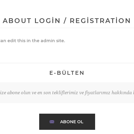
ABOUT LOGIN / REGISTRATION
an edit this in the admin site.
E-BÜLTEN
ze abone olun ve en son tekliflerimiz ve fiyatlarımız hakkında b
ABONE OL