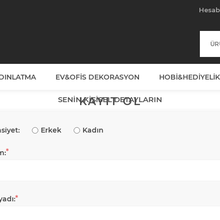
Hesa
YDINLATMA
EV&OFIS DEKORASYON
HOBI&HEDIYELIK
SENIN KIŞISEL DETAYLARIN
KAYIT OL
siyet:
Erkek
Kadın
*
m:
*
yadı: