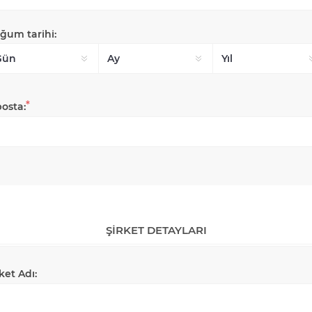
ğum tarihi:
*
posta:
ŞIRKET DETAYLARI
ket Adı: