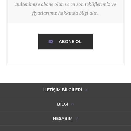
Bültenimize abone olun ve en son tekliflerimiz ve
fiyatlarımız hakkında bilgi alın.
ABONE OL
İLETIŞIM BILGILERI
BILGI
HESABIM