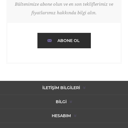
Bültenimize abone olun ve en son tekliflerimiz ve
fiyatlarımız hakkında bilgi alın.
ABONE OL
İLETIŞIM BILGILERI
BILGI
HESABIM