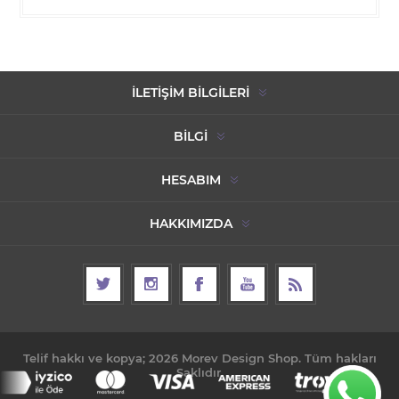
İLETIŞIM BILGILERI
BILGI
HESABIM
HAKKIMIZDA
Telif hakkı ve kopya; 2026 Morev Design Shop. Tüm hakları
Saklıdır.