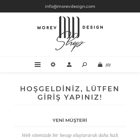
info@morevdesign.com
(0)
HOŞGELDINIZ, LÜTFEN
GIRIŞ YAPINIZ!
YENI MÜŞTERI
Web sitemizde bir hesap oluşturarak daha hızlı