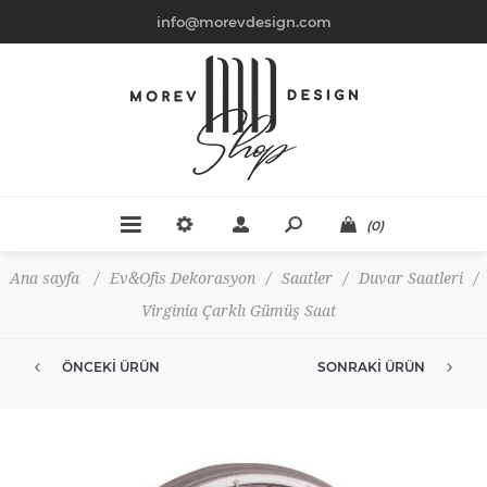
info@morevdesign.com
(0)
Ana sayfa
/
Ev&Ofis Dekorasyon
/
Saatler
/
Duvar Saatleri
/
Virginia Çarklı Gümüş Saat
ÖNCEKI ÜRÜN
SONRAKI ÜRÜN