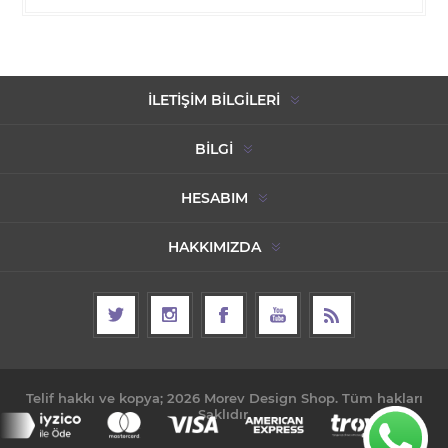
İLETIŞIM BILGILERI
BILGI
HESABIM
HAKKIMIZDA
Telif hakkı ve kopya; 2026 Morev Design Shop. Tüm hakları
Saklıdır.