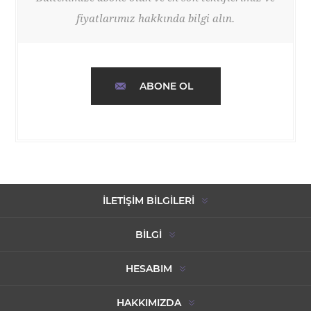
fiyatlarımız hakkında bilgi alın.
ABONE OL
İLETIŞIM BILGILERI
BILGI
HESABIM
HAKKIMIZDA