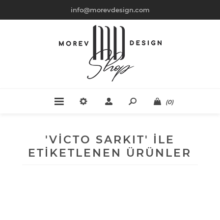
info@morevdesign.com
(0)
'VICTO SARKIT' ILE
ETIKETLENEN ÜRÜNLER