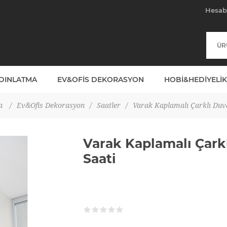
Hesa
YDINLATMA
EV&OFIS DEKORASYON
HOBI&HEDIYELIK
a
/
Ev&Ofis Dekorasyon
/
Saatler
/
Varak Kaplamalı Çarklı Duv
Varak Kaplamalı Çark
Saati