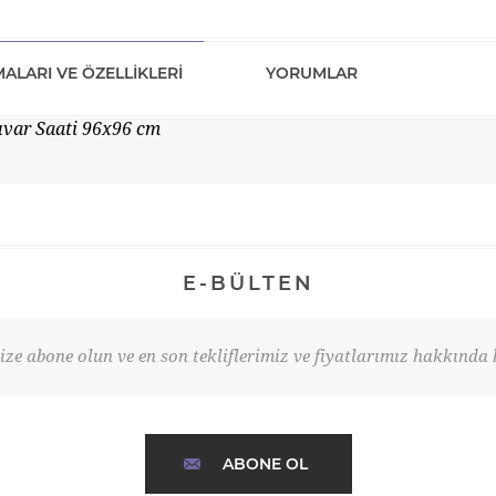
ALARI VE ÖZELLIKLERI
YORUMLAR
uvar Saati 96x96 cm
E-BÜLTEN
ze abone olun ve en son tekliflerimiz ve fiyatlarımız hakkında b
ABONE OL