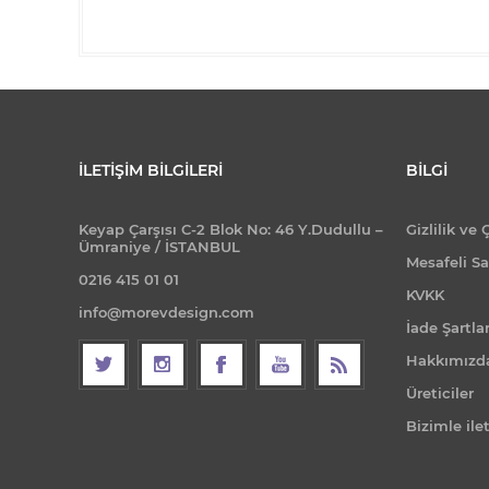
İLETIŞIM BILGILERI
BILGI
Keyap Çarşısı C-2 Blok No: 46 Y.Dudullu –
Gizlilik ve 
Ümraniye / İSTANBUL
Mesafeli Sa
0216 415 01 01
KVKK
info@morevdesign.com
İade Şartlar
Hakkımızd
Üreticiler
Bizimle ile