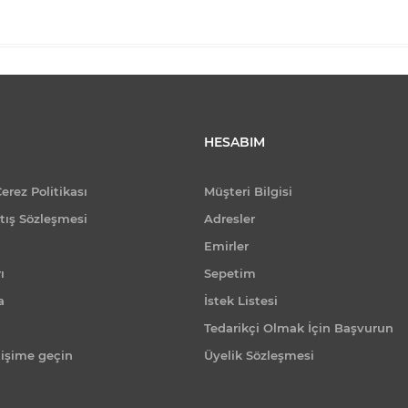
HESABIM
Çerez Politikası
Müşteri Bilgisi
tış Sözleşmesi
Adresler
Emirler
ı
Sepetim
a
İstek Listesi
Tedarikçi Olmak İçin Başvurun
tişime geçin
Üyelik Sözleşmesi