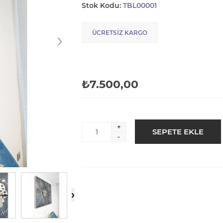
Stok Kodu:
TBL00001
ÜCRETSIZ KARGO
₺7.500,00
+
-
›