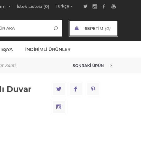
bım
İstek Listesi
(0)
SEPETIM
(0)
ARA TOPLAM:
 EŞYA
İNDIRIMLI ÜRÜNLER
ar Saati
SONRAKI ÜRÜN
lı Duvar