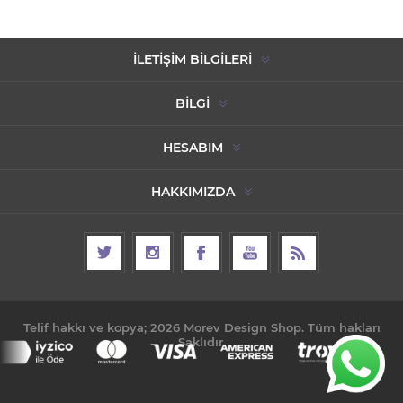
İLETIŞIM BILGILERI
BILGI
HESABIM
HAKKIMIZDA
Telif hakkı ve kopya; 2026 Morev Design Shop. Tüm hakları
Saklıdır.