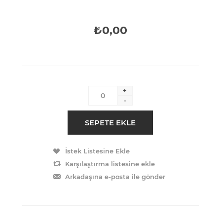
₺0,00
+
-