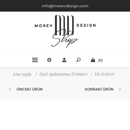
info@morevdesign.com
(0)
Ana sayfa
/
Özel Aydınlatma Ürünleri
/
TK-O-0019
ÖNCEKI ÜRÜN
SONRAKI ÜRÜN