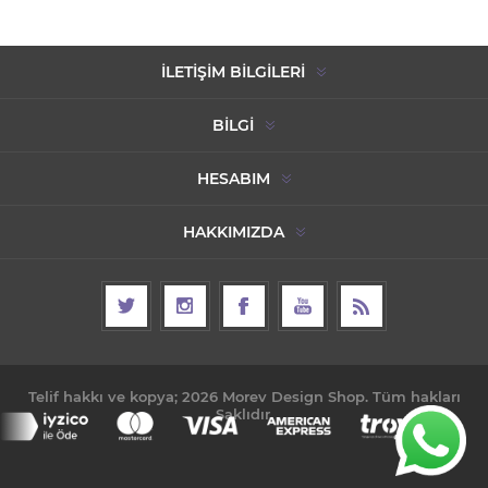
İLETIŞIM BILGILERI
BILGI
HESABIM
HAKKIMIZDA
Telif hakkı ve kopya; 2026 Morev Design Shop. Tüm hakları
Saklıdır.