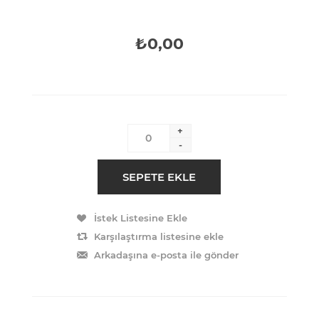
₺0,00
+
-