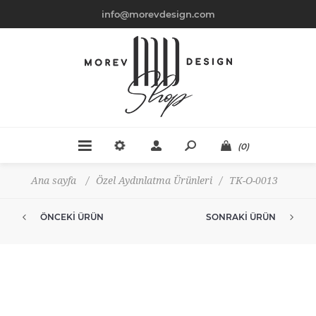
info@morevdesign.com
(0)
Ana sayfa
/
Özel Aydınlatma Ürünleri
/
TK-O-0013
ÖNCEKI ÜRÜN
SONRAKI ÜRÜN