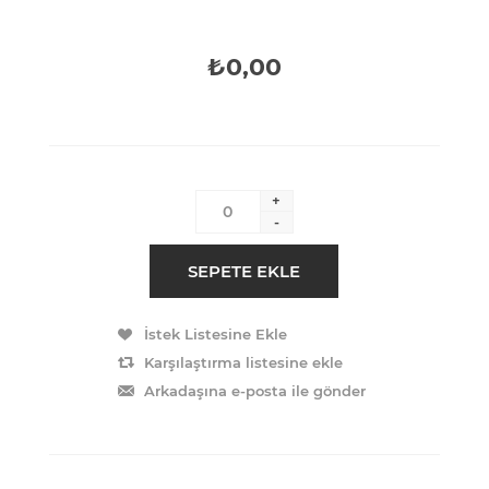
₺0,00
+
-