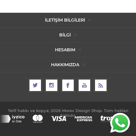
İLETIŞIM BILGILERI
BILGI
HESABIM
HAKKIMIZDA
Telif hakkı ve kopya; 2026 Morev Design Shop. Tüm hakları
Saklıdır.