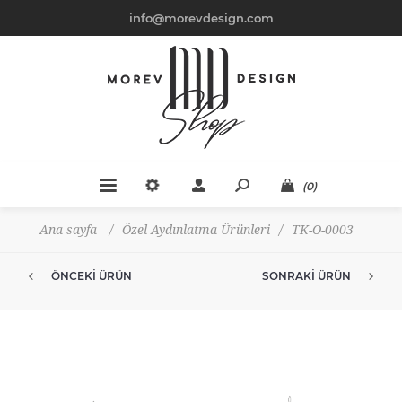
info@morevdesign.com
(0)
Ana sayfa
/
Özel Aydınlatma Ürünleri
/
TK-O-0003
ÖNCEKI ÜRÜN
SONRAKI ÜRÜN