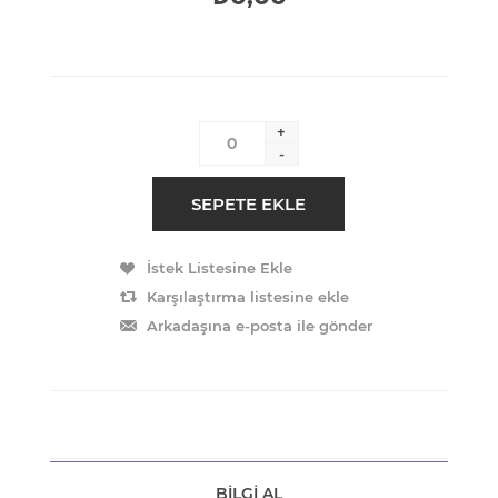
+
-
BILGI AL