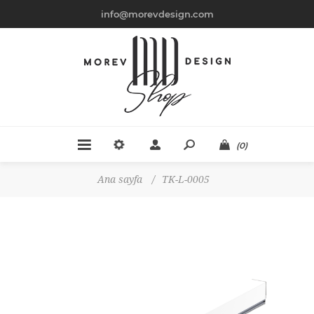
info@morevdesign.com
(0)
Ana sayfa
/
TK-L-0005