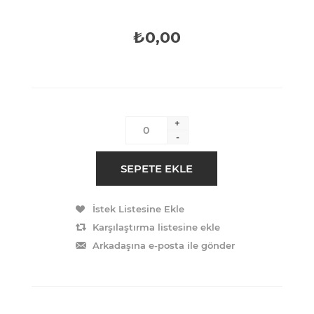
₺0,00
+
-