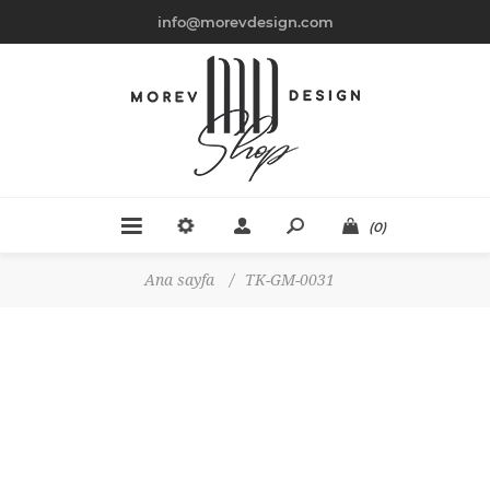
info@morevdesign.com
(0)
Ana sayfa
/
TK-GM-0031