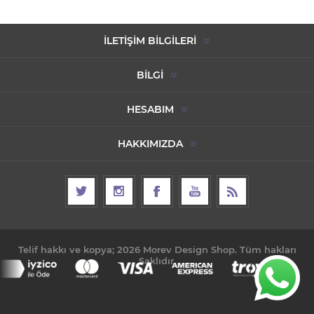
İLETIŞIM BILGILERI
BILGI
HESABIM
HAKKIMIZDA
Telif hakkı ve kopya; 2026 Morev Design Shop. Tüm hakları
Saklıdır.