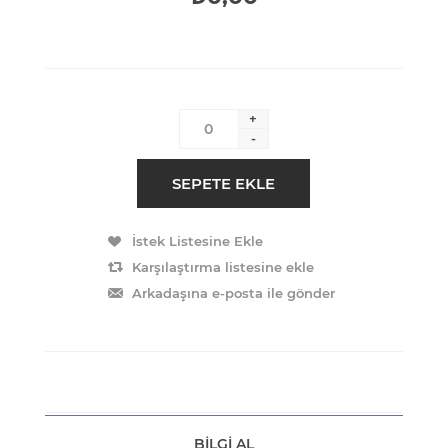
+
-
BILGI AL