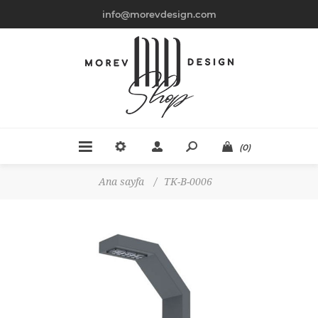
info@morevdesign.com
(0)
Ana sayfa
/
TK-B-0006