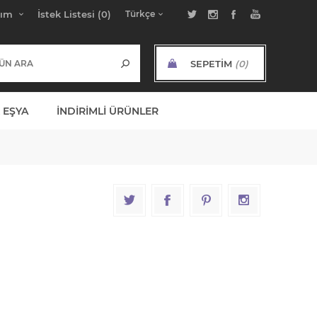
bım
İstek Listesi
(0)
SEPETIM
(0)
ARA TOPLAM:
 EŞYA
İNDIRIMLI ÜRÜNLER