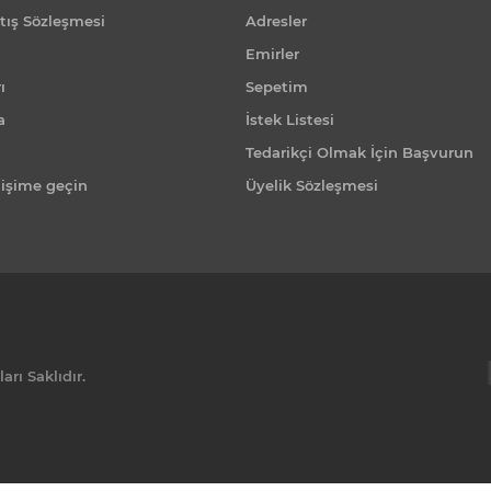
tış Sözleşmesi
Adresler
Emirler
ı
Sepetim
a
İstek Listesi
Tedarikçi Olmak İçin Başvurun
tişime geçin
Üyelik Sözleşmesi
rı Saklıdır.