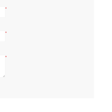
*
*
*