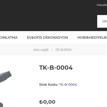
Hesa
YDINLATMA
EV&OFIS DEKORASYON
HOBI&HEDIYELIK
Ana sayfa
/
TK-B-0004
TK-B-0004
Stok Kodu:
TK-B-0004
₺0,00