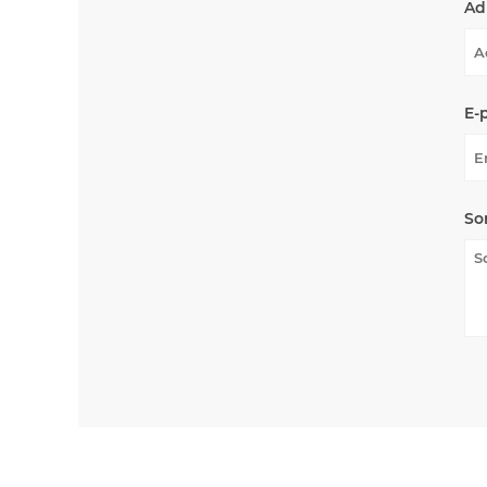
Ad
E-
So