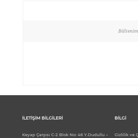
Bültenimi
İLETIŞIM BILGILERI
BILGI
Keyap Çarşısı C-2 Blok No: 46 Y.Dudullu –
Gizlilik ve 