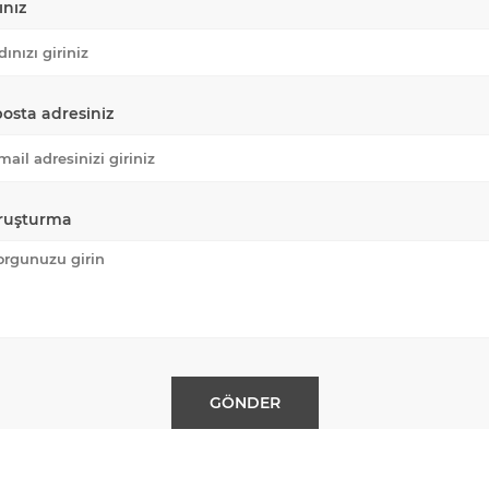
ınız
posta adresiniz
ruşturma