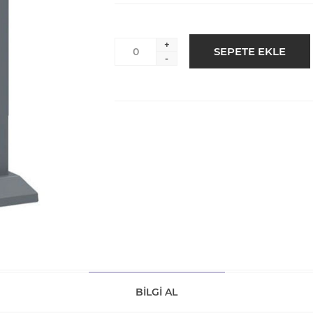
+
-
BILGI AL