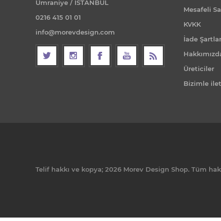
Ümraniye / İSTANBUL
Mesafeli Sa
0216 415 01 01
KVKK
info@morevdesign.com
İade Şartlar
Hakkımızd
Üreticiler
Bizimle ile
Telif hakkı ve kopya; 2026 Morev Design Shop. Tüm hakla