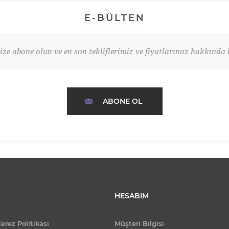
E-BÜLTEN
ze abone olun ve en son tekliflerimiz ve fiyatlarımız hakkında b
ABONE OL
HESABIM
Çerez Politikası
Müşteri Bilgisi