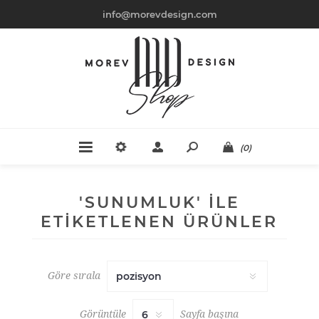
info@morevdesign.com
(0)
'SUNUMLUK' ILE
ETIKETLENEN ÜRÜNLER
Göre sırala
Görüntüle
Sayfa başına