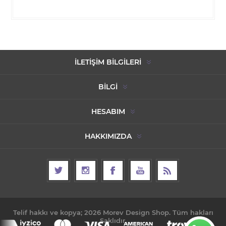
İLETIŞIM BILGILERI
BILGI
HESABIM
HAKKIMIZDA
Telif hakkı ve kopya; 2026 Morev Design Shop. Tüm hakları
Saklıdır.