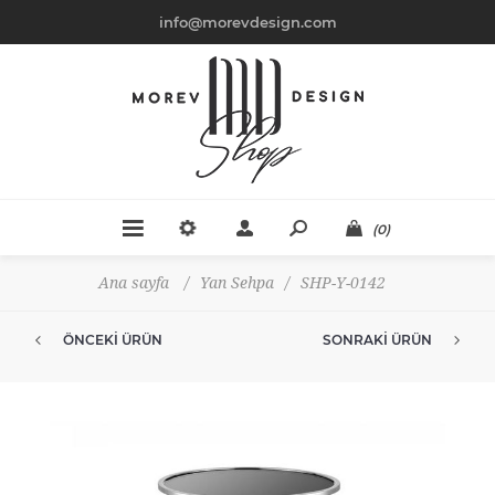
info@morevdesign.com
(0)
Ana sayfa
/
Yan Sehpa
/
SHP-Y-0142
ÖNCEKI ÜRÜN
SONRAKI ÜRÜN