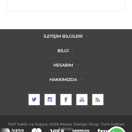
İLETIŞIM BILGILERI
BILGI
HESABIM
HAKKIMIZDA
Telif hakkı ve kopya; 2026 Morev Design Shop. Tüm hakları
Saklıdır.