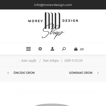
info@morevdesign.com
(0)
Ana sayfa
/
Yan Sehpa
/
SHP-Y-0139
ÖNCEKI ÜRÜN
SONRAKI ÜRÜN