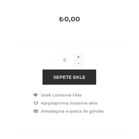
₺0,00
+
-