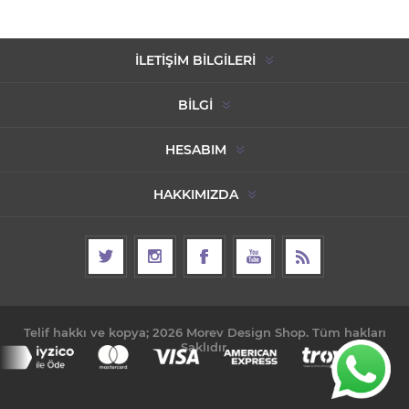
İLETIŞIM BILGILERI
BILGI
HESABIM
HAKKIMIZDA
Telif hakkı ve kopya; 2026 Morev Design Shop. Tüm hakları
Saklıdır.