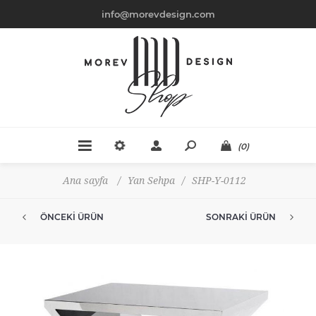
info@morevdesign.com
(0)
Ana sayfa
/
Yan Sehpa
/
SHP-Y-0112
ÖNCEKI ÜRÜN
SONRAKI ÜRÜN