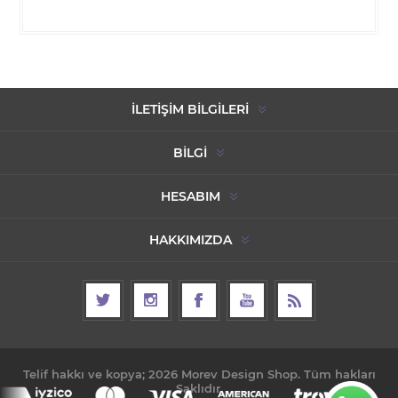
İLETIŞIM BILGILERI
BILGI
HESABIM
HAKKIMIZDA
Telif hakkı ve kopya; 2026 Morev Design Shop. Tüm hakları
Saklıdır.