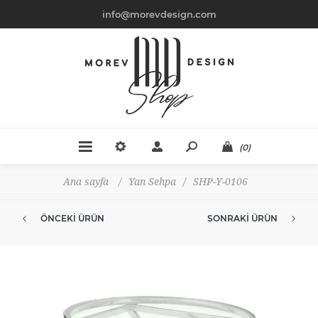
info@morevdesign.com
(0)
Ana sayfa
/
Yan Sehpa
/
SHP-Y-0106
ÖNCEKI ÜRÜN
SONRAKI ÜRÜN