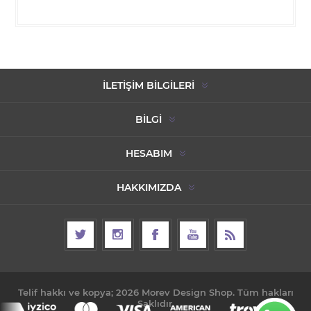
İLETIŞIM BILGILERI
BILGI
HESABIM
HAKKIMIZDA
Telif hakkı ve kopya; 2026 Morev Design Shop. Tüm hakları
Saklıdır.