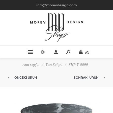
info@morevdesign.com
(0)
Ana sayfa
/
Yan Sehpa
/
SHP-Y-0099
ÖNCEKI ÜRÜN
SONRAKI ÜRÜN