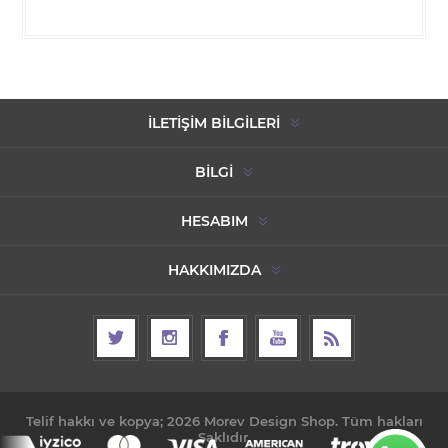
İLETIŞIM BILGILERI
BILGI
HESABIM
HAKKIMIZDA
Telif hakkı ve kopya; 2026 Morev Design Shop. Tüm hakları
Saklıdır.