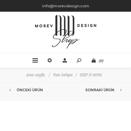
info@morevdesign.com
(0)
Ana sayfa
/
Yan Sehpa
/
SHP-Y-0096
ÖNCEKI ÜRÜN
SONRAKI ÜRÜN