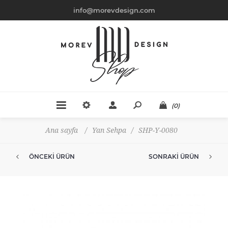
info@morevdesign.com
(0)
Ana sayfa
/
Yan Sehpa
/
SHP-Y-0080
ÖNCEKI ÜRÜN
SONRAKI ÜRÜN