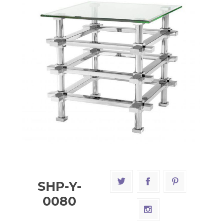
SHP-Y-
0080