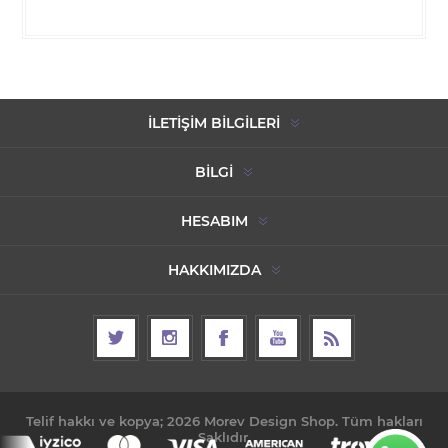
İLETIŞIM BILGILERI
BILGI
HESABIM
HAKKIMIZDA
Telif hakkı ve kopya; 2026 Morev Design Shop. Tüm hakları
Saklıdır.