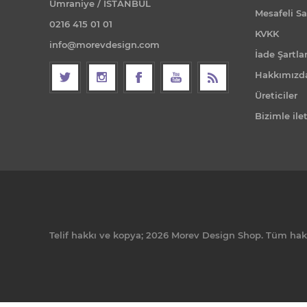
Ümraniye / İSTANBUL
Mesafeli Sa
0216 415 01 01
KVKK
info@morevdesign.com
İade Şartlar
Hakkımızd
Üreticiler
Bizimle ile
Telif hakkı ve kopya; 2026 Morev Design Shop. Tüm hakla