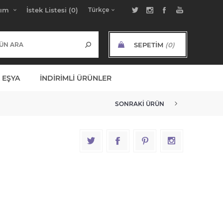
bım
İstek Listesi
(0)
SEPETIM
(0)
ARA TOPLAM:
 EŞYA
İNDIRIMLI ÜRÜNLER
SONRAKI ÜRÜN