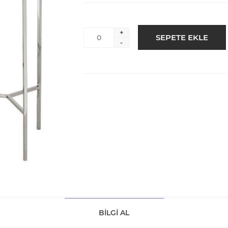
+
-
BILGI AL