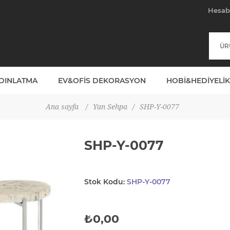
Hesa
YDINLATMA
EV&OFIS DEKORASYON
HOBI&HEDIYELIK
Ana sayfa
/
Yan Sehpa
/
SHP-Y-0077
SHP-Y-0077
Stok Kodu:
SHP-Y-0077
₺0,00