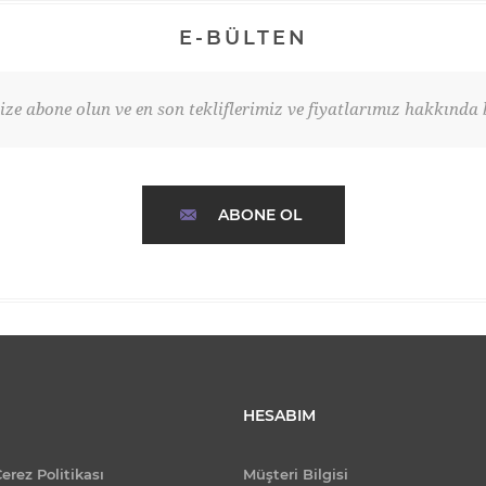
E-BÜLTEN
ze abone olun ve en son tekliflerimiz ve fiyatlarımız hakkında b
ABONE OL
HESABIM
Çerez Politikası
Müşteri Bilgisi