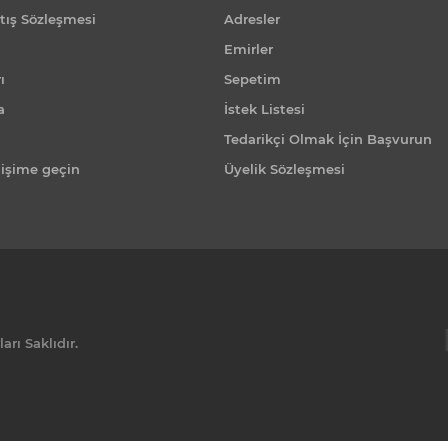
tış Sözleşmesi
Adresler
Emirler
ı
Sepetim
a
İstek Listesi
Tedarikçi Olmak İçin Başvurun
tişime geçin
Üyelik Sözleşmesi
rı Saklıdır.