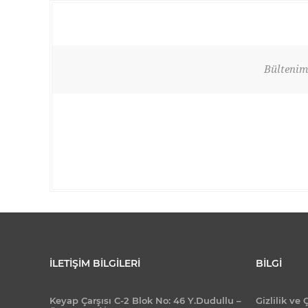
Bültenimi
İLETIŞIM BILGILERI
BILGI
Keyap Çarşısı C-2 Blok No: 46 Y.Dudullu –
Gizlilik ve 