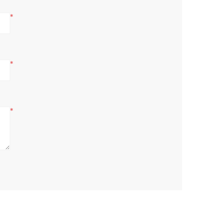
*
*
*