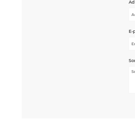
Ad
E-
So