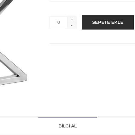
+
-
BILGI AL