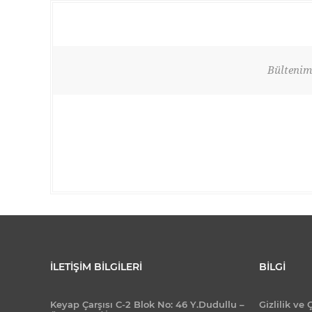
Bültenimi
İLETIŞIM BILGILERI
BILGI
Keyap Çarşısı C-2 Blok No: 46 Y.Dudullu –
Gizlilik ve 