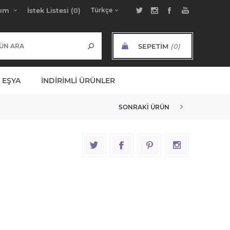
bım
İstek Listesi
(0)
SEPETIM
(0)
ARA TOPLAM:
 EŞYA
İNDIRIMLI ÜRÜNLER
SONRAKI ÜRÜN