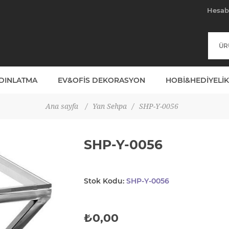
Hesa
YDINLATMA
EV&OFIS DEKORASYON
HOBI&HEDIYELIK
Ana sayfa
/
Yan Sehpa
/
SHP-Y-0056
SHP-Y-0056
Stok Kodu:
SHP-Y-0056
₺0,00