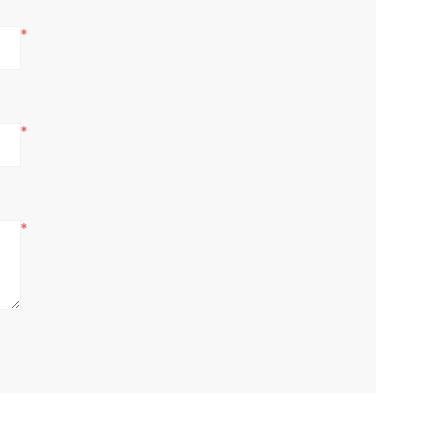
*
*
*