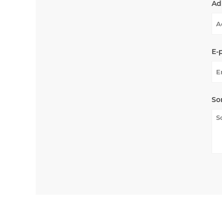
Ad
E-
So