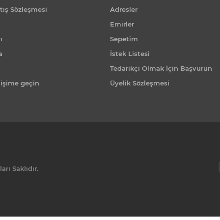
tış Sözleşmesi
Adresler
Emirler
ı
Sepetim
a
İstek Listesi
Tedarikçi Olmak İçin Başvurun
tişime geçin
Üyelik Sözleşmesi
rı Saklıdır.