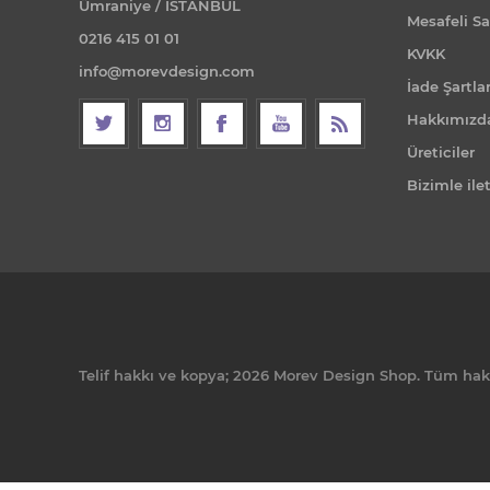
Ümraniye / İSTANBUL
Mesafeli Sa
0216 415 01 01
KVKK
info@morevdesign.com
İade Şartlar
Hakkımızd
Üreticiler
Bizimle ile
Telif hakkı ve kopya; 2026 Morev Design Shop. Tüm hakla