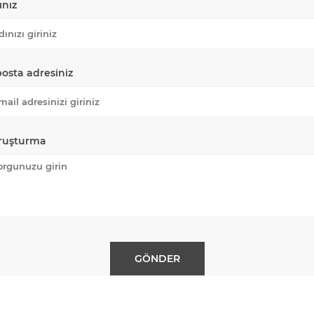
ınız
posta adresiniz
ruşturma