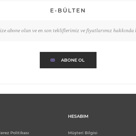
E-BÜLTEN
ze abone olun ve en son tekliflerimiz ve fiyatlarımız hakkında b
ABONE OL
HESABIM
Çerez Politikası
Müşteri Bilgisi