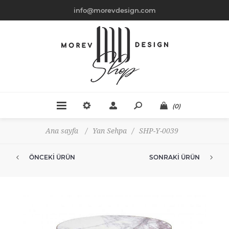
info@morevdesign.com
(0)
Ana sayfa
/
Yan Sehpa
/
SHP-Y-0039
ÖNCEKI ÜRÜN
SONRAKI ÜRÜN