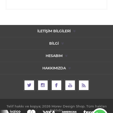
İLETIŞIM BILGILERI
BILGI
HESABIM
HAKKIMIZDA
Telif hakkı ve kopya; 2026 Morev Design Shop. Tüm hakları
Saklıdır.