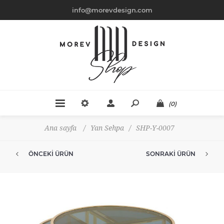
info@morevdesign.com
(0)
Ana sayfa
/
Yan Sehpa
/
SHP-Y-0007
ÖNCEKI ÜRÜN
SONRAKI ÜRÜN