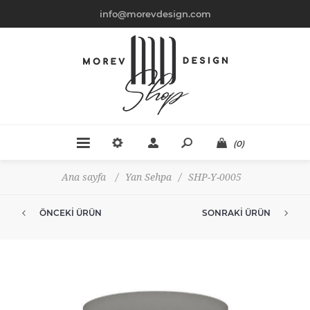
info@morevdesign.com
(0)
Ana sayfa
/
Yan Sehpa
/
SHP-Y-0005
ÖNCEKI ÜRÜN
SONRAKI ÜRÜN