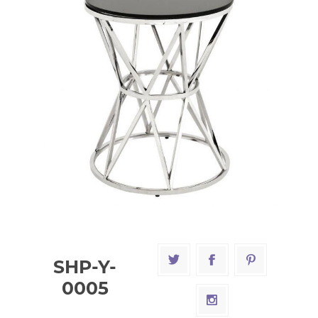
SHP-Y-
0005