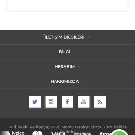
İLETIŞIM BILGILERI
BILGI
HESABIM
HAKKIMIZDA
Telif hakkı ve kopya; 2026 Morev Design Shop. Tüm hakları
Saklıdır.