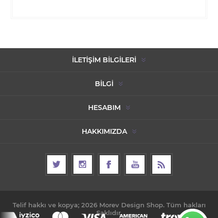
İLETIŞIM BILGILERI
BILGI
HESABIM
HAKKIMIZDA
Telif hakkı ve kopya; 2026 Morev Design Shop. Tüm hakları
Saklıdır.