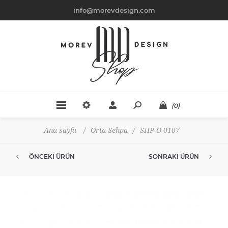
info@morevdesign.com
(0)
Ana sayfa
/
Orta Sehpa
/
SHP-O-0107
ÖNCEKI ÜRÜN
SONRAKI ÜRÜN