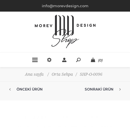
info@morevdesign.com
(0)
Ana sayfa
/
Orta Sehpa
/
SHP-O-0096
ÖNCEKI ÜRÜN
SONRAKI ÜRÜN