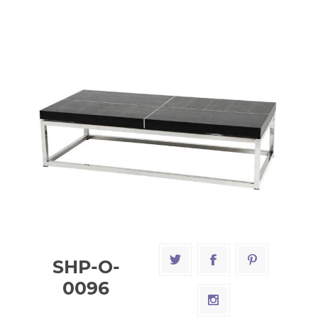
SHP-O-
0096