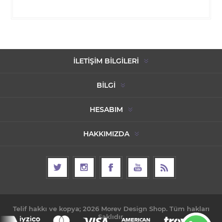
İLETIŞIM BILGILERI
BILGI
HESABIM
HAKKIMIZDA
Telif hakkı ve kopya; 2026 Morev Design Shop. Tüm hakları
Saklıdır.