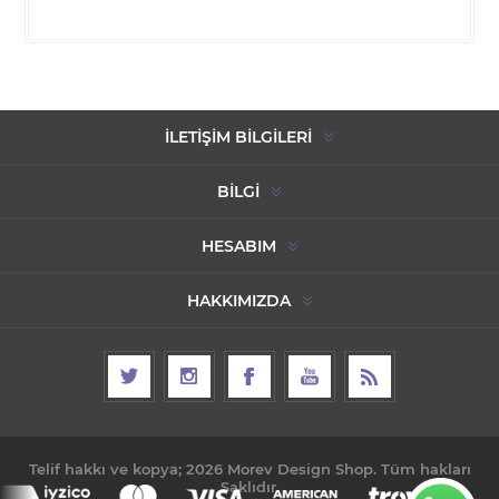
İLETIŞIM BILGILERI
BILGI
HESABIM
HAKKIMIZDA
Telif hakkı ve kopya; 2026 Morev Design Shop. Tüm hakları
Saklıdır.