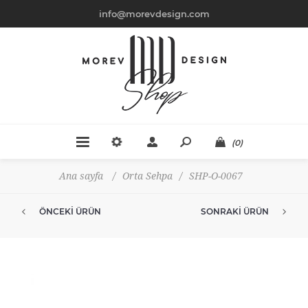
info@morevdesign.com
(0)
Ana sayfa
/
Orta Sehpa
/
SHP-O-0067
ÖNCEKI ÜRÜN
SONRAKI ÜRÜN