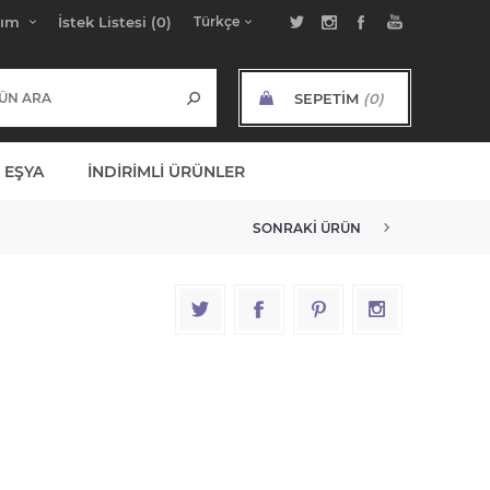
bım
İstek Listesi
(0)
SEPETIM
(0)
ARA TOPLAM:
 EŞYA
İNDIRIMLI ÜRÜNLER
SONRAKI ÜRÜN