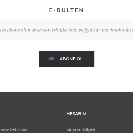
E-BÜLTEN
ze abone olun ve en son tekliflerimiz ve fiyatlarımız hakkında b
ABONE OL
HESABIM
Çerez Politikası
Müşteri Bilgisi