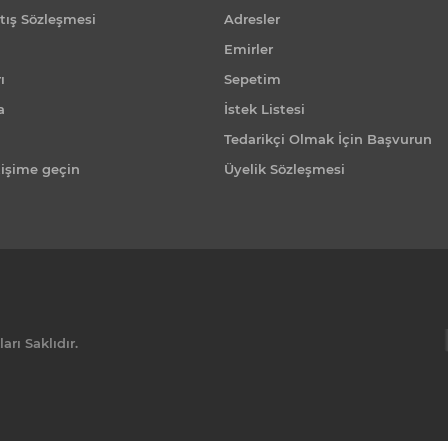
tış Sözleşmesi
Adresler
Emirler
ı
Sepetim
a
İstek Listesi
Tedarikçi Olmak İçin Başvurun
tişime geçin
Üyelik Sözleşmesi
rı Saklıdır.