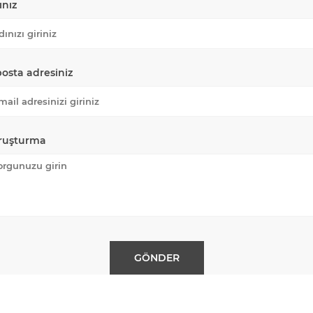
ınız
posta adresiniz
ruşturma