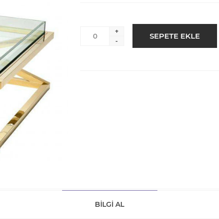
+
-
BILGI AL