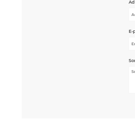
Ad
E-
So