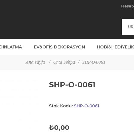
Hesa
YDINLATMA
EV&OFIS DEKORASYON
HOBI&HEDIYELIK
Ana sayfa
/
Orta Sehpa
/
SHP-O-0061
SHP-O-0061
Stok Kodu:
SHP-O-0061
₺0,00