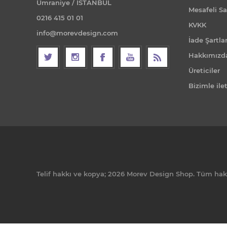
Ümraniye / İSTANBUL
Mesafeli Sa
0216 415 01 01
KVKK
info@morevdesign.com
İade Şartlar
Hakkımızd
Üreticiler
Bizimle ile
Telif hakkı ve kopya; 2026 Morev Design Shop. Tüm hakla