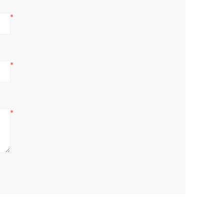
*
*
*