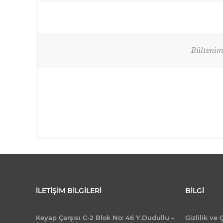
Bültenimi
İLETIŞIM BILGILERI
BILGI
Keyap Çarşısı C-2 Blok No: 46 Y.Dudullu –
Gizlilik ve 