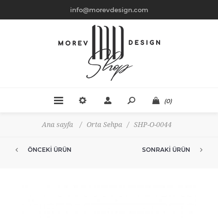
info@morevdesign.com
(0)
Ana sayfa
/
Orta Sehpa
/
SHP-O-0044
ÖNCEKI ÜRÜN
SONRAKI ÜRÜN