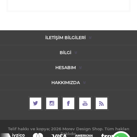
İLETIŞIM BILGILERI
BILGI
HESABIM
HAKKIMIZDA
Telif hakkı ve kopya; 2026 Morev Design Shop. Tüm hakları
Saklıdır.