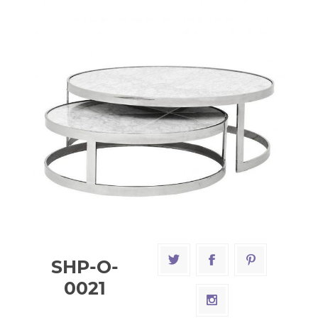
SHP-O-
0021