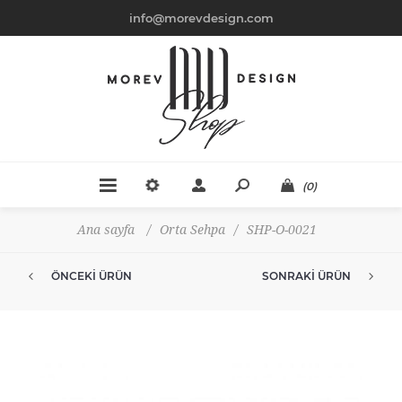
info@morevdesign.com
(0)
Ana sayfa
/
Orta Sehpa
/
SHP-O-0021
ÖNCEKI ÜRÜN
SONRAKI ÜRÜN