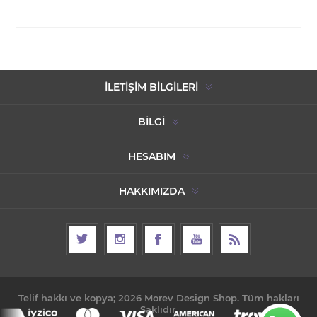
İLETIŞIM BILGILERI
BILGI
HESABIM
HAKKIMIZDA
Telif hakkı ve kopya; 2026 Morev Design Shop. Tüm hakları
Saklıdır.