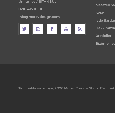
Ümraniye / İSTANBUL
Mesafeli Sa
0216 415 01 01
KVKK
info@morevdesign.com
İade Şartlar
Hakkımızd
Üreticiler
Bizimle ile
Telif hakkı ve kopya; 2026 Morev Design Shop. Tüm hakla