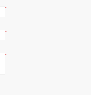
*
*
*