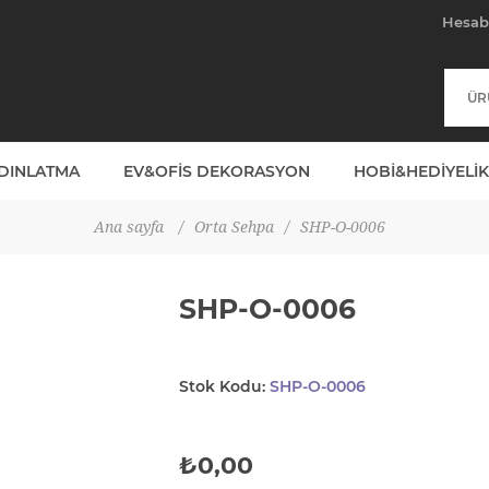
Hesa
YDINLATMA
EV&OFIS DEKORASYON
HOBI&HEDIYELIK
Ana sayfa
/
Orta Sehpa
/
SHP-O-0006
SHP-O-0006
Stok Kodu:
SHP-O-0006
₺0,00