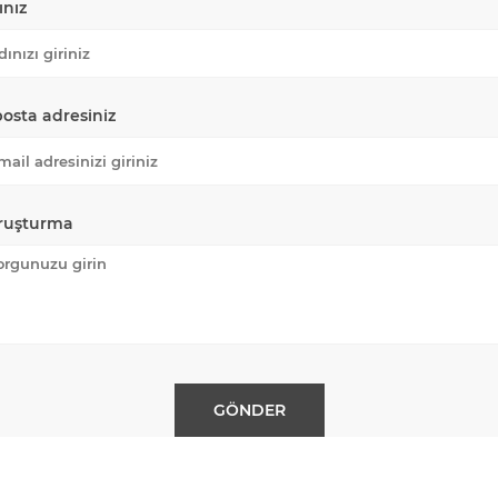
ınız
posta adresiniz
ruşturma