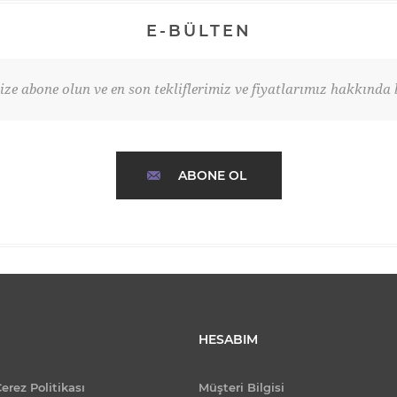
E-BÜLTEN
ze abone olun ve en son tekliflerimiz ve fiyatlarımız hakkında b
ABONE OL
HESABIM
Çerez Politikası
Müşteri Bilgisi