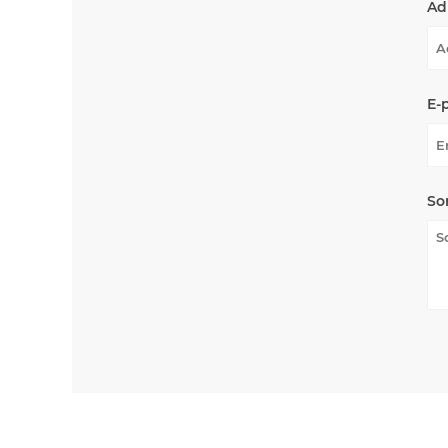
Ad
E-
So