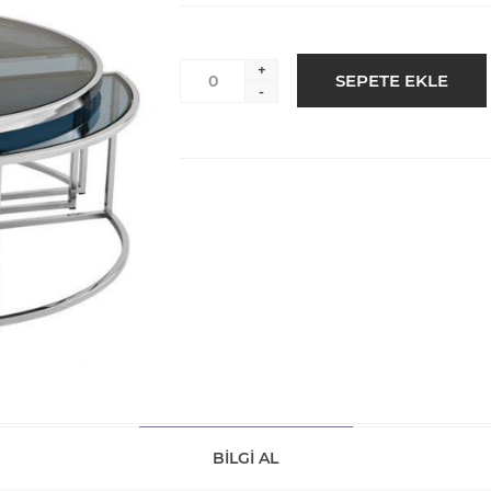
+
-
BILGI AL