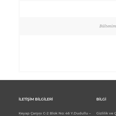
Bültenimi
İLETIŞIM BILGILERI
BILGI
Keyap Çarşısı C-2 Blok No: 46 Y.Dudullu –
Gizlilik ve 