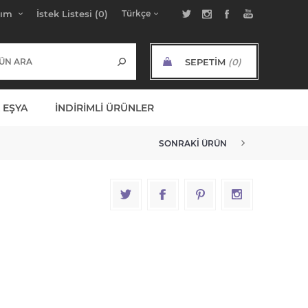
bım
İstek Listesi
(0)
SEPETIM
(0)
ARA TOPLAM:
 EŞYA
İNDIRIMLI ÜRÜNLER
SONRAKI ÜRÜN