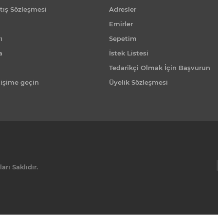
tış Sözleşmesi
Adresler
Emirler
ı
Sepetim
a
İstek Listesi
Tedarikçi Olmak İçin Başvurun
tişime geçin
Üyelik Sözleşmesi
rı Saklıdır.