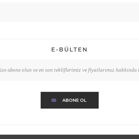
E-BÜLTEN
ze abone olun ve en son tekliflerimiz ve fiyatlarımız hakkında b
ABONE OL