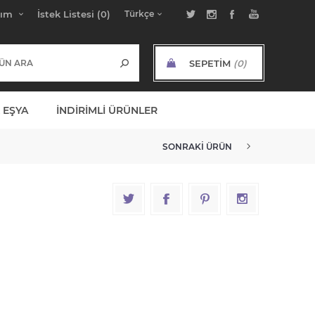
bım
İstek Listesi
(0)
SEPETIM
(0)
ARA TOPLAM:
 EŞYA
İNDIRIMLI ÜRÜNLER
SONRAKI ÜRÜN