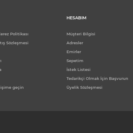
HESABIM
Çerez Politikası
Müşteri Bilgisi
tış Sözleşmesi
Adresler
Emirler
ı
Sepetim
a
İstek Listesi
Tedarikçi Olmak İçin Başvurun
tişime geçin
Üyelik Sözleşmesi