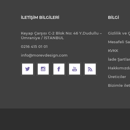
İLETIŞIM BILGILERI
BILGI
Keyap Çarşısı C-2 Blok No: 46 Y.Dudullu –
Gizlilik ve 
Ümraniye / İSTANBUL
Mesafeli Sa
0216 415 01 01
KVKK
info@morevdesign.com
İade Şartlar
Hakkımızd
Üreticiler
Bizimle ile