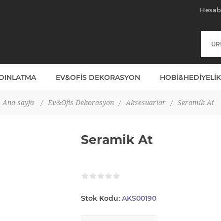
Hesa
YDINLATMA
EV&OFIS DEKORASYON
HOBI&HEDIYELIK
Ana sayfa
/
Ev&Ofis Dekorasyon
/
Aksesuarlar
/
Seramik At
Seramik At
Stok Kodu:
AKS00190