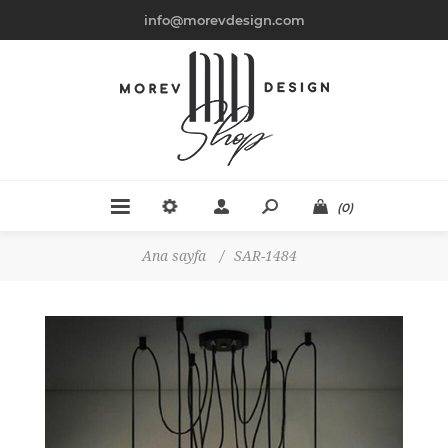
info@morevdesign.com
(0)
Ana sayfa
/
SAR-1484