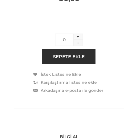
+
-
BILGI AL