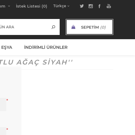
bım
İstek Listesi
(0)
SEPETIM
(0)
ARA TOPLAM:
 EŞYA
İNDIRIMLI ÜRÜNLER
TLU AĞAÇ SIYAH
*
*