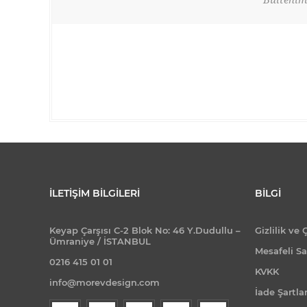
Bültenimi
İLETIŞIM BILGILERI
BILGI
Keyap Çarşısı C-2 Blok No: 46 Y.Dudullu –
Gizlilik ve 
Ümraniye / İSTANBUL
Mesafeli Sa
0216 415 01 01
KVKK
info@morevdesign.com
İade Şartlar