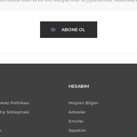
ze abone olun ve en son tekliflerimiz ve fiyatlarımız hakkında b
ABONE OL
HESABIM
Çerez Politikası
Müşteri Bilgisi
tış Sözleşmesi
Adresler
Emirler
ı
Sepetim