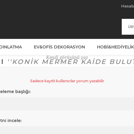
Hesa
YDINLATMA
EV&OFIS DEKORASYON
HOBI&HEDIYELIK
Kendi görüşünü yaz
RI
KONIK MERMER KAIDE BULU
Sadece kayıtlı kullanıcılar yorum yazabilir
celeme başlığı:
tni incele: