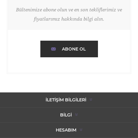
Bültenimize abone olun ve en son tekliflerimiz ve
fiyatlarımız hakkında bilgi alın.
ABONE OL
İLETIŞIM BILGILERI
BILGI
HESABIM