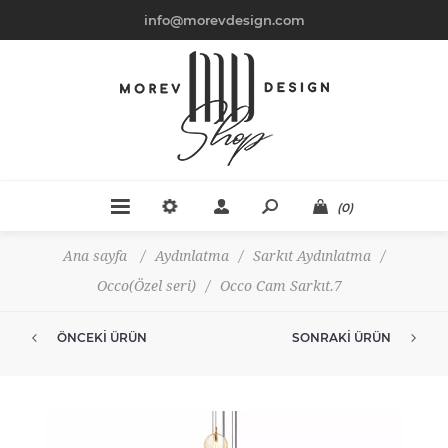
info@morevdesign.com
(0)
Ana sayfa
/
Aydınlatma
/
Sarkıt Aydınlatma
/
Occo(Özel seri)
/
Occo Cam Sarkıt.7
ÖNCEKI ÜRÜN
SONRAKI ÜRÜN