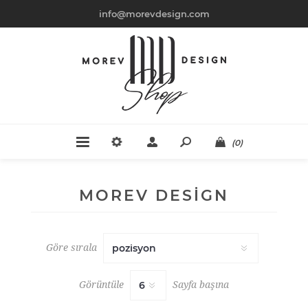
info@morevdesign.com
(0)
MOREV DESIGN
Göre sırala
Görüntüle
Sayfa başına