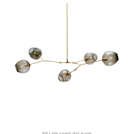
5'li Lale camlı dal avize