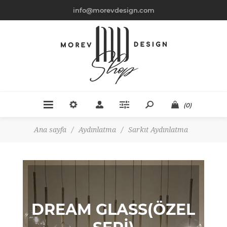
info@morevdesign.com
(0)
Ana sayfa
/
Aydınlatma
/
Sarkıt Aydınlatma
DREAM GLASS(ÖZEL