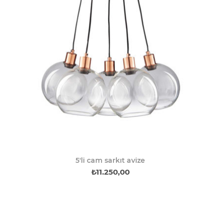
5'li cam sarkıt avize
₺11.250,00