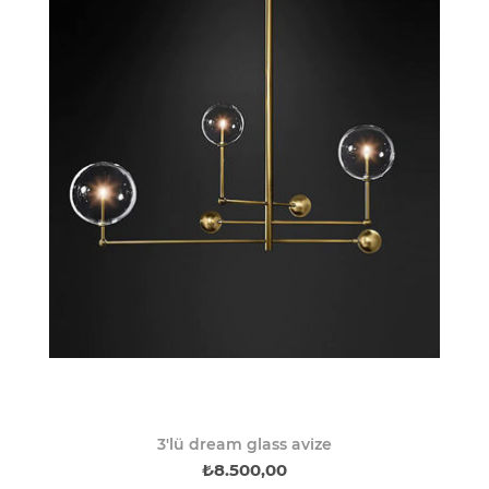
3'lü dream glass avize
₺8.500,00