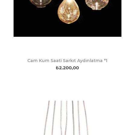
Cam Kum Saati Sarkıt Aydınlatma *1
₺2.200,00