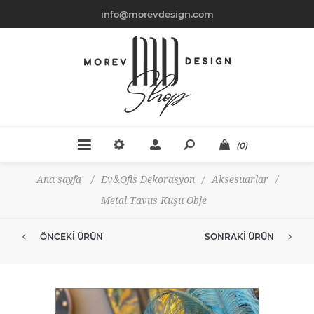
info@morevdesign.com
(0)
Ana sayfa
/
Ev&Ofis Dekorasyon
/
Aksesuarlar
/
Metal Tavus Kuşu Obje
ÖNCEKI ÜRÜN
SONRAKI ÜRÜN