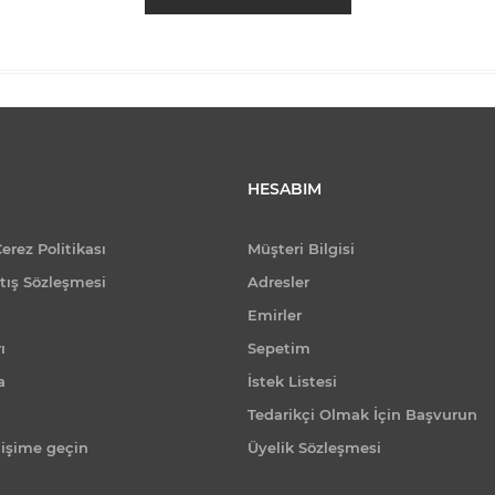
HESABIM
Çerez Politikası
Müşteri Bilgisi
tış Sözleşmesi
Adresler
Emirler
ı
Sepetim
a
İstek Listesi
Tedarikçi Olmak İçin Başvurun
tişime geçin
Üyelik Sözleşmesi