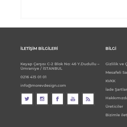
İLETIŞIM BILGILERI
BILGI
Keyap Çarşısı C-2 Blok No: 46 Y.Dudullu –
Gizlilik ve 
Ümraniye / İSTANBUL
Mesafeli Sa
0216 415 01 01
KVKK
info@morevdesign.com
İade Şartlar
Hakkımızd
Üreticiler
Bizimle ile