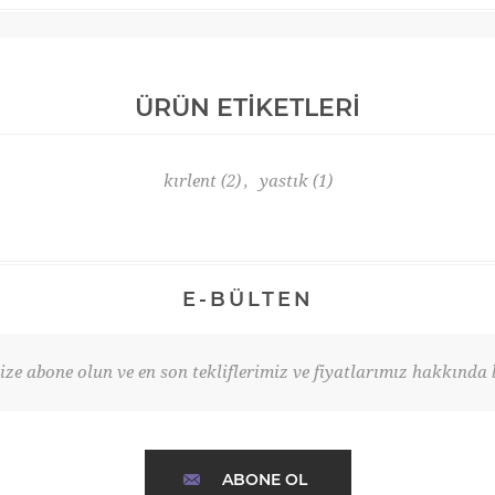
ÜRÜN ETIKETLERI
kırlent
(2)
,
yastık
(1)
E-BÜLTEN
ze abone olun ve en son tekliflerimiz ve fiyatlarımız hakkında b
ABONE OL