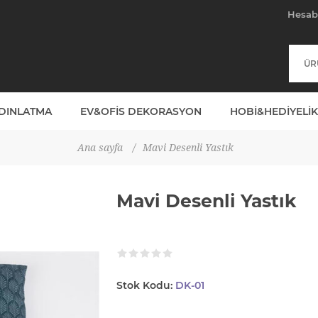
Hesa
YDINLATMA
EV&OFIS DEKORASYON
HOBI&HEDIYELIK
Ana sayfa
/
Mavi Desenli Yastık
Mavi Desenli Yastık
Stok Kodu:
DK-01