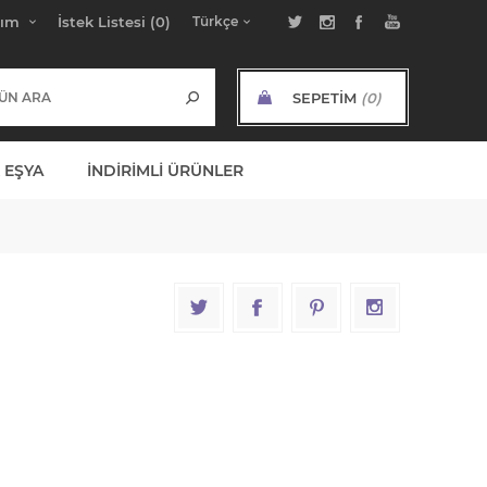
bım
İstek Listesi
(0)
SEPETIM
(0)
ARA TOPLAM:
 EŞYA
İNDIRIMLI ÜRÜNLER