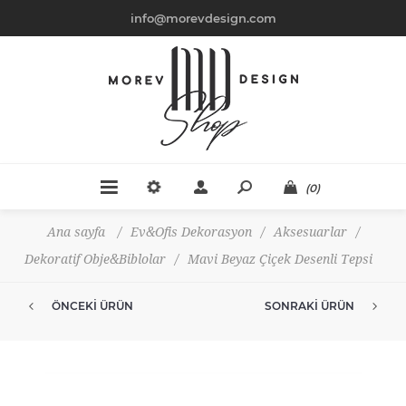
info@morevdesign.com
(0)
Ana sayfa
/
Ev&Ofis Dekorasyon
/
Aksesuarlar
/
Dekoratif Obje&Biblolar
/
Mavi Beyaz Çiçek Desenli Tepsi
ÖNCEKI ÜRÜN
SONRAKI ÜRÜN