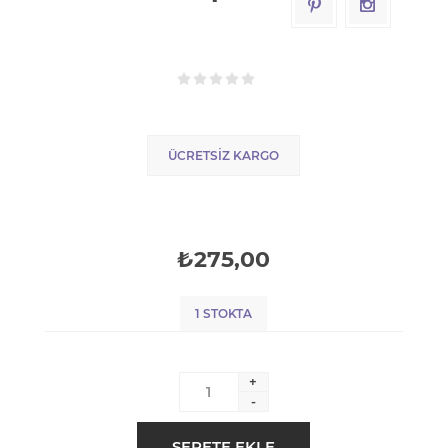
ÜCRETSIZ KARGO
₺275,00
1 STOKTA
+
-