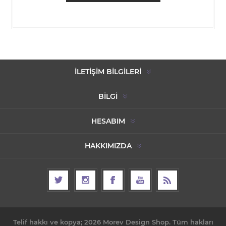
İLETIŞIM BILGILERI
BILGI
HESABIM
HAKKIMIZDA
Telif hakkı ve kopya; 2026 Morev Design Shop. Tüm hakları