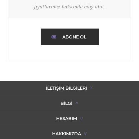
fiyatlarımız hakkında bilgi alın.
ABONE OL
İLETIŞIM BILGILERI
BILGI
HESABIM
HAKKIMIZDA