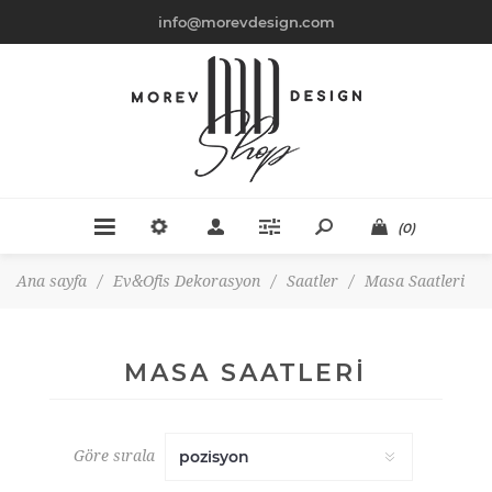
info@morevdesign.com
(0)
Ana sayfa
/
Ev&Ofis Dekorasyon
/
Saatler
/
Masa Saatleri
MASA SAATLERI
Göre sırala