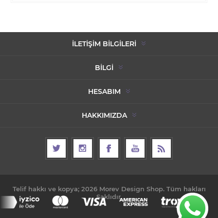
İLETIŞIM BILGILERI
BILGI
HESABIM
HAKKIMIZDA
Telif hakkı ve kopya; 2026 Morev Design Shop. Tüm hakları
Saklıdır.